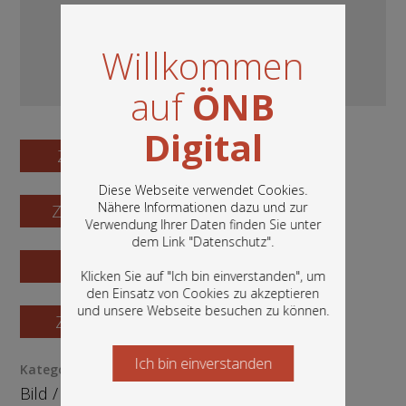
Willkommen
auf
ÖNB
Digital
Zum Digitalisat
Diese Webseite verwendet Cookies.
Nähere Informationen dazu und zur
Zum Katalogisat
Verwendung Ihrer Daten finden Sie unter
In diesem Portal finden Sie die digitalen
dem Link "
Datenschutz
".
Bestände der Österreichischen
Zur Vorschau
Nationalbibliothek: Bücher, Fotografien,
Klicken Sie auf "Ich bin einverstanden", um
Grafiken und vieles mehr.
den Einsatz von Cookies zu akzeptieren
und unsere Webseite besuchen zu können.
Zur Bestellung
Ich bin einverstanden
Starten Sie jetzt
Kategorie / Medientyp
Bild
/
Fotografie