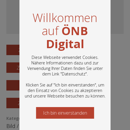
Willkommen
auf
ÖNB
Digital
Zum Digitalisat
Diese Webseite verwendet Cookies.
Nähere Informationen dazu und zur
Zum Katalogisat
Verwendung Ihrer Daten finden Sie unter
In diesem Portal finden Sie die digitalen
dem Link "
Datenschutz
".
Bestände der Österreichischen
Nationalbibliothek: Bücher, Fotografien,
Zur Vorschau
Klicken Sie auf "Ich bin einverstanden", um
Grafiken und vieles mehr.
den Einsatz von Cookies zu akzeptieren
und unsere Webseite besuchen zu können.
Zur Bestellung
Ich bin einverstanden
Starten Sie jetzt
Kategorie / Medientyp
Bild
/
Fotografie