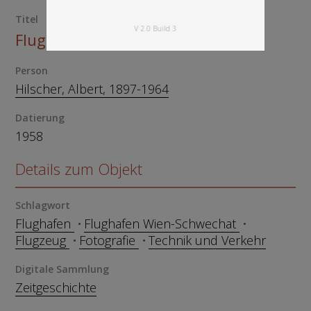
Titel
V 2.0 Build 3
Flughafen Schwechat
Person
Hilscher, Albert, 1897-1964
Datierung
1958
Details zum Objekt
Schlagwort
Flughafen
Flughafen Wien-Schwechat
Flugzeug
Fotografie
Technik und Verkehr
Digitale Sammlung
Zeitgeschichte