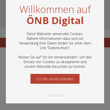
Willkommen auf
ÖNB Digital
Diese Webseite verwendet Cookies.
Nähere Informationen dazu und zur
Zum Katalogisat
Zur Vorschau
Verwendung Ihrer Daten finden Sie unter dem
In diesem Portal finden Sie die digitalen
Link "
Datenschutz
".
Bestände der Österreichischen
Nationalbibliothek: Bücher, Fotografien,
Klicken Sie auf "Ich bin einverstanden", um den
Grafiken und vieles mehr.
Einsatz von Cookies zu akzeptieren und
unsere Webseite besuchen zu können.
Ich bin einverstanden
Starten Sie jetzt
V 2.0 Build 3