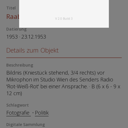
Titel
Raab, Julius +1964
V 2.0 Build 3
Datierung
1953 · 23.12.1953
Details zum Objekt
Beschreibung
Bildnis (Kniestück stehend, 3/4 rechts) vor
Mikrophon im Studio Wien des Senders Radio
'Rot-Weiß-Rot' bei einer Ansprache. · B (6 x 6 - 9 x
12 cm)
Schlagwort
Fotografie
Politik
Digitale Sammlung