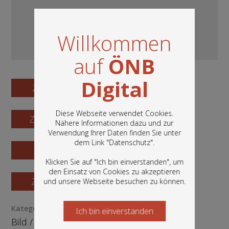
Willkommen
auf
ÖNB
Digital
Zum Digitalisat
Diese Webseite verwendet Cookies.
Zum Katalogisat
Nähere Informationen dazu und zur
Verwendung Ihrer Daten finden Sie unter
In diesem Portal finden Sie die digitalen
dem Link "
Datenschutz
".
Bestände der Österreichischen
Zur Vorschau
Nationalbibliothek: Bücher, Fotografien,
Klicken Sie auf "Ich bin einverstanden", um
Grafiken und vieles mehr.
den Einsatz von Cookies zu akzeptieren
Zur Bestellung
und unsere Webseite besuchen zu können.
Kategorie / Medientyp
Ich bin einverstanden
Starten Sie jetzt
Bild
/
Fotografie