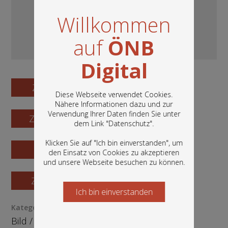
Willkommen
auf
ÖNB
Digital
Zum Digitalisat
Diese Webseite verwendet Cookies.
Nähere Informationen dazu und zur
Verwendung Ihrer Daten finden Sie unter
Zum Katalogisat
In diesem Portal finden Sie die digitalen
dem Link "
Datenschutz
".
Bestände der Österreichischen
Nationalbibliothek: Bücher, Fotografien,
Klicken Sie auf "Ich bin einverstanden", um
Grafiken und vieles mehr.
Zur Vorschau
den Einsatz von Cookies zu akzeptieren
und unsere Webseite besuchen zu können.
Zur Bestellung
Ich bin einverstanden
Starten Sie jetzt
Kategorie / Medientyp
Bild
/
Fotografie