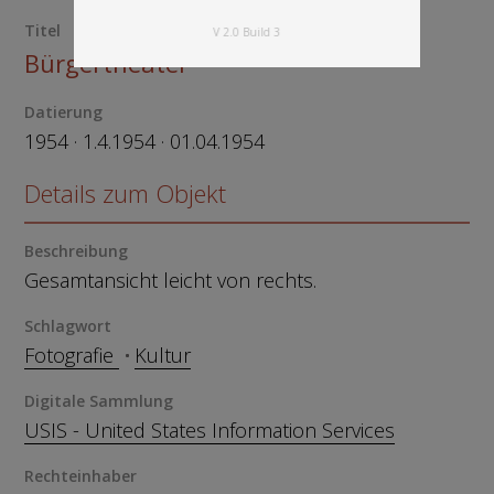
Titel
V 2.0 Build 3
Bürgertheater
Datierung
1954 · 1.4.1954 · 01.04.1954
Details zum Objekt
Beschreibung
Gesamtansicht leicht von rechts.
Schlagwort
Fotografie
Kultur
Digitale Sammlung
USIS - United States Information Services
Rechteinhaber