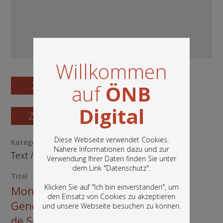
Willkommen
Zum Digitalisat
auf
ÖNB
Digital
Zum Katalogisat
Diese Webseite verwendet Cookies.
Kategorie / Medientyp
Nähere Informationen dazu und zur
Text
/
Buch
Verwendung Ihrer Daten finden Sie unter
In diesem Portal finden Sie die digitalen
dem Link "
Datenschutz
".
Bestände der Österreichischen
Titel
Nationalbibliothek: Bücher, Fotografien,
Klicken Sie auf "Ich bin einverstanden", um
Monsieur Pencil. Autographie à
Grafiken und vieles mehr.
den Einsatz von Cookies zu akzeptieren
Genève par l'Auteur. Litographie
und unsere Webseite besuchen zu können.
de Schmid