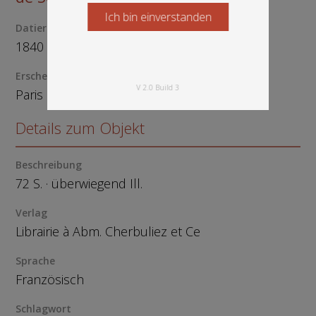
Ich bin einverstanden
Starten Sie jetzt
Datierung
1840
Erscheinungsort
V 2.0 Build 3
Paris
Details zum Objekt
Beschreibung
72 S. · überwiegend Ill.
Verlag
Librairie à Abm. Cherbuliez et Ce
Sprache
Französisch
Schlagwort