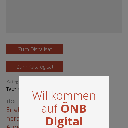
Zum Digitalisat
Zum Katalogisat
Kategorie / Medientyp
Text
/
Buch
Willkommen
Titel
auf
ÖNB
Erlebtes u. Erzähltes für
Digital
heranwachsende Mädchen von
Aurelie: mit 8 colorirten Bildern