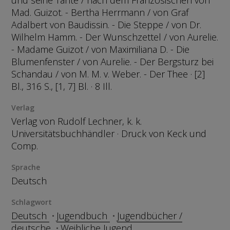
und seine Tante / nach dem Französischen von
Mad. Guizot. - Bertha Herrmann / von Graf
Adalbert von Baudissin. - Die Steppe / von Dr.
Wilhelm Hamm. - Der Wunschzettel / von Aurelie.
- Madame Guizot / von Maximiliana D. - Die
Blumenfenster / von Aurelie. - Der Bergsturz bei
Schandau / von M. M. v. Weber. - Der Thee · [2]
Bl., 316 S., [1, 7] Bl. · 8 Ill.
Verlag
Verlag von Rudolf Lechner, k. k.
Universitätsbuchhändler · Druck von Keck und
Comp.
Sprache
Deutsch
Schlagwort
Deutsch
Jugendbuch
Jugendbücher /
deutsche
Weibliche Jugend