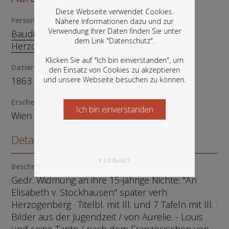
Diese Webseite verwendet Cookies.
Person
Nähere Informationen dazu und zur
Verwendung Ihrer Daten finden Sie unter
Baudissin, Sophie von, 1813-1894
In diesem Portal finden Sie die digitalen
dem Link "
Datenschutz
".
Herzogenberg, Elisabeth von, 1847-1892
Bestände der Österreichischen
Nationalbibliothek: Bücher, Fotografien,
Klicken Sie auf "Ich bin einverstanden", um
Grafiken und vieles mehr.
Datierung
den Einsatz von Cookies zu akzeptieren
1863
und unsere Webseite besuchen zu können.
Erscheinungsort
Ich bin einverstanden
Starten Sie jetzt
Wien
Details zum Objekt
V 2.0 Build 3
Beschreibung
Gedr. Widmung an ihre 15-jährige Nichte: "An
Elisabeth v. Stockhausen" später verh.
Herzogenberg · Titelbl. mit Ill. und 7 Tafeln mit Ill. ·
Bilder aus der Jugendzeit / von Aurelie. - Louis