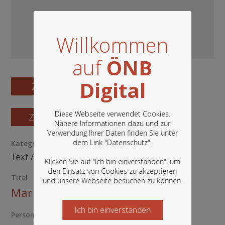
Willkommen
auf
ÖNB
Digital
Zum Digitalisat
Diese Webseite verwendet Cookies.
Zum Katalogisat
Nähere Informationen dazu und zur
Verwendung Ihrer Daten finden Sie unter
In diesem Portal finden Sie die digitalen
dem Link "
Datenschutz
".
Kategorie / Medientyp
Bestände der Österreichischen
Text
/
Buch
Nationalbibliothek: Bücher, Fotografien,
Klicken Sie auf "Ich bin einverstanden", um
Grafiken und vieles mehr.
den Einsatz von Cookies zu akzeptieren
Titel
und unsere Webseite besuchen zu können.
Mar de istorias
Ich bin einverstanden
Starten Sie jetzt
Person