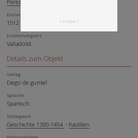
Perez de Guzman, Fernan
Datierung
1512
V 2.0 Build 3
Erscheinungsort
Valladolid
Details zum Objekt
Verlag
Diego de gumiel
Sprache
Spanisch
Schlagwort
Geschichte 1390-1454
Kastilien
Rechteinhaber