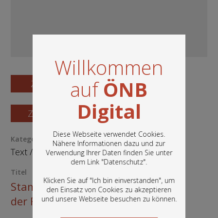
Willkommen
auf
ÖNB
Zum Digitalisat
Digital
Zum Katalogisat
Diese Webseite verwendet Cookies.
Kategorie / Medientyp
Nähere Informationen dazu und zur
Text
/
Buch
Verwendung Ihrer Daten finden Sie unter
In diesem Portal finden Sie die digitalen
dem Link "
Datenschutz
".
Bestände der Österreichischen
Titel
Nationalbibliothek: Bücher, Fotografien,
Klicken Sie auf "Ich bin einverstanden", um
Stammbuch, oder Denkmähler
Grafiken und vieles mehr.
den Einsatz von Cookies zu akzeptieren
der Freundschaft und Liebe (etc.)
und unsere Webseite besuchen zu können.