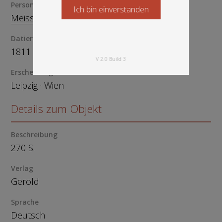
Person
Ich bin einverstanden
Starten Sie jetzt
Meissner, G ..... -H .....
Datierung
1811
V 2.0 Build 3
Erscheinungsort
Leipzig · Wien
Details zum Objekt
Beschreibung
270 S.
Verlag
Gerold
Sprache
Deutsch