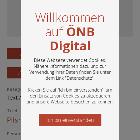
Willkommen
auf
ÖNB
Digital
Zum Digitalisat
Diese Webseite verwendet Cookies.
Nähere Informationen dazu und zur
Zum Katalogisat
Verwendung Ihrer Daten finden Sie unter
In diesem Portal finden Sie die digitalen
dem Link "
Datenschutz
".
Bestände der Österreichischen
Nationalbibliothek: Bücher, Fotografien,
Kategorie / Medientyp
Klicken Sie auf "Ich bin einverstanden", um
Grafiken und vieles mehr.
den Einsatz von Cookies zu akzeptieren
Text
/
Buch
und unsere Webseite besuchen zu können.
Titel
Pilsner böse Zungen
Ich bin einverstanden
Starten Sie jetzt
Person