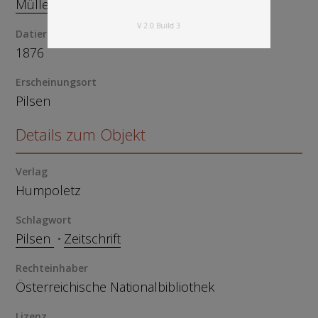
Müller, Karl J.
V 2.0 Build 3
Datierung
1876
Erscheinungsort
Pilsen
Details zum Objekt
Verlag
Humpoletz
Schlagwort
Pilsen
Zeitschrift
Rechteinhaber
Österreichische Nationalbibliothek
Lizenz