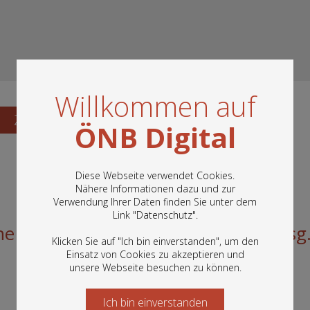
Willkommen auf
Zum Katalogisat
ÖNB Digital
Diese Webseite verwendet Cookies.
Nähere Informationen dazu und zur
Verwendung Ihrer Daten finden Sie unter dem
In diesem Portal finden Sie die digitalen
Link "
Datenschutz
".
Bestände der Österreichischen
 illustr. Zeitung für die Jugend; hrsg
Nationalbibliothek: Bücher, Fotografien,
Klicken Sie auf "Ich bin einverstanden", um den
Grafiken und vieles mehr.
Einsatz von Cookies zu akzeptieren und
unsere Webseite besuchen zu können.
Ich bin einverstanden
Starten Sie jetzt