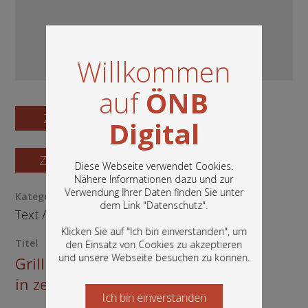
Willkommen
auf
ÖNB
Zum Digitalisat
Digital
Zum Katalogisat
Diese Webseite verwendet Cookies.
Nähere Informationen dazu und zur
Verwendung Ihrer Daten finden Sie unter
Kategorie / Medientyp
In diesem Portal finden Sie die digitalen
dem Link "
Datenschutz
".
Bestände der Österreichischen
Text
/
Buch
Nationalbibliothek: Bücher, Fotografien,
Klicken Sie auf "Ich bin einverstanden", um
Grafiken und vieles mehr.
Titel
den Einsatz von Cookies zu akzeptieren
und unsere Webseite besuchen zu können.
Grillparzer's Sämmtliche Werke:
in zehn Bänden
Ich bin einverstanden
Starten Sie jetzt