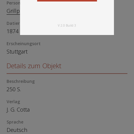
Person
Grillparzer, Franz, 1791-1872
Datierung
V 2.0 Build 3
1874
Erscheinungsort
Stuttgart
Details zum Objekt
Beschreibung
250 S.
Verlag
J. G. Cotta
Sprache
Deutsch