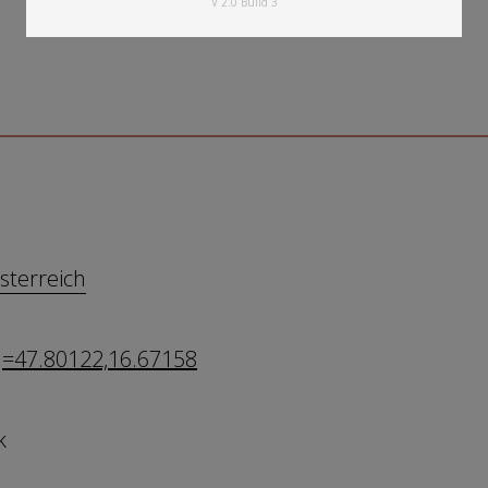
V 2.0 Build 3
sterreich
q=47.80122,16.67158
k