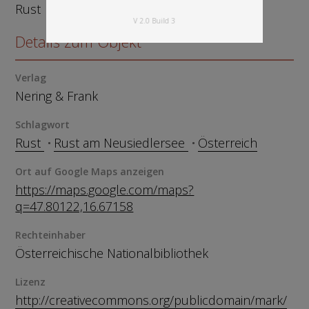
Rust
V 2.0 Build 3
Details zum Objekt
Verlag
Nering & Frank
Schlagwort
Rust
Rust am Neusiedlersee
Österreich
Ort auf Google Maps anzeigen
https://maps.google.com/maps?
q=47.80122,16.67158
Rechteinhaber
Österreichische Nationalbibliothek
Lizenz
http://creativecommons.org/publicdomain/mark/