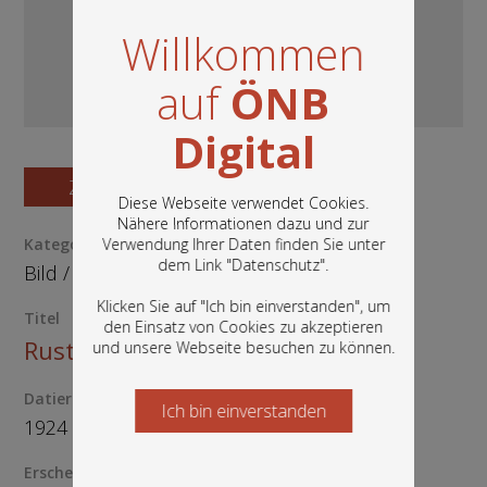
Willkommen
auf
ÖNB
Digital
Zum Digitalisat
Diese Webseite verwendet Cookies.
Nähere Informationen dazu und zur
Verwendung Ihrer Daten finden Sie unter
Kategorie / Medientyp
In diesem Portal finden Sie die digitalen
dem Link "
Datenschutz
".
Bild
/
Postkarte
Bestände der Österreichischen
Nationalbibliothek: Bücher, Fotografien,
Klicken Sie auf "Ich bin einverstanden", um
Grafiken und vieles mehr.
Titel
den Einsatz von Cookies zu akzeptieren
Rust am Neusiedlersee
und unsere Webseite besuchen zu können.
Datierung
Ich bin einverstanden
Starten Sie jetzt
1924
Erscheinungsort