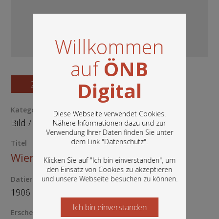
Willkommen
auf
ÖNB
Digital
Zum Digitalisat
Kategorie / Medientyp
Diese Webseite verwendet Cookies.
Bild
/
Postkarte
Nähere Informationen dazu und zur
Verwendung Ihrer Daten finden Sie unter
In diesem Portal finden Sie die digitalen
dem Link "
Datenschutz
".
Titel
Bestände der Österreichischen
Wien, II, Prater
Nationalbibliothek: Bücher, Fotografien,
Klicken Sie auf "Ich bin einverstanden", um
Grafiken und vieles mehr.
den Einsatz von Cookies zu akzeptieren
und unsere Webseite besuchen zu können.
Datierung
1906
Ich bin einverstanden
Starten Sie jetzt
Erscheinungsort