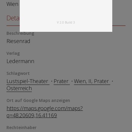
Wien
Details zum Objekt
V 2.0 Build 3
Beschreibung
Riesenrad
Verlag
Ledermann
Schlagwort
Lustspiel-Theater
Prater
Wien, II, Prater
Österreich
Ort auf Google Maps anzeigen
https://maps.google.com/maps?
q=48.20609,16.41169
Rechteinhaber