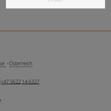
V 2.0 Build 3
use
Österreich
=47.5622,14.6327
k