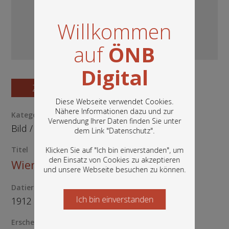
Willkommen
auf
ÖNB
Digital
Zum Digitalisat
Diese Webseite verwendet Cookies.
Nähere Informationen dazu und zur
Kategorie / Medientyp
Verwendung Ihrer Daten finden Sie unter
In diesem Portal finden Sie die digitalen
Bild
/
Postkarte
dem Link "
Datenschutz
".
Bestände der Österreichischen
Nationalbibliothek: Bücher, Fotografien,
Titel
Klicken Sie auf "Ich bin einverstanden", um
Grafiken und vieles mehr.
den Einsatz von Cookies zu akzeptieren
Wien, I
und unsere Webseite besuchen zu können.
Datierung
Ich bin einverstanden
Starten Sie jetzt
1912
Erscheinungsort