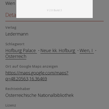
Wien
V 2.0 Build 3
Details zum Objekt
Verlag
Ledermann
Schlagwort
Hofburg Palace
Neue kk. Hofburg
Wien, I
Österreich
Ort auf Google Maps anzeigen
https://maps.google.com/maps?
q=48.20563,16.36469
Rechteinhaber
Österreichische Nationalbibliothek
Lizenz