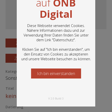
auf
ÖNB
Digital
Diese Webseite verwendet Cookies.
Nähere Informationen dazu und zur
Verwendung Ihrer Daten finden Sie unter
In diesem Portal finden Sie die digitalen
dem Link "
Datenschutz
".
Zum Digitalisat
Bestände der Österreichischen
Nationalbibliothek: Bücher, Fotografien,
Klicken Sie auf "Ich bin einverstanden", um
Grafiken und vieles mehr.
den Einsatz von Cookies zu akzeptieren
Zum Katalogisat
und unsere Webseite besuchen zu können.
Kategorie / Medientyp
Ich bin einverstanden
Starten Sie jetzt
Sonstige
/
Papyrus
Titel
keiner
V 2.0 Build 3
Datierung