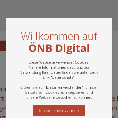
Willkommen auf
ÖNB Digital
Zum Katalogisat
Diese Webseite verwendet Cookies.
Nähere Informationen dazu und zur
Verwendung Ihrer Daten finden Sie unter dem
In diesem Portal finden Sie die digitalen
Link "
Datenschutz
".
Bestände der Österreichischen
Nationalbibliothek: Bücher, Fotografien,
eordneten zur deutschen National-
Klicken Sie auf "Ich bin einverstanden", um den
Grafiken und vieles mehr.
Einsatz von Cookies zu akzeptieren und
t am Main: Bürger des constitutionel
unsere Webseite besuchen zu können.
gen tritt in Frankfurt am Main die von
Ich bin einverstanden
Starten Sie jetzt
e berufene constituirende National-