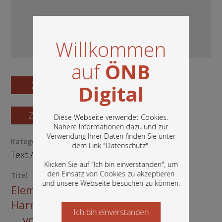
Willkommen
auf
ÖNB
Zum Digitalisat
Digital
Zum Katalogisat
Diese Webseite verwendet Cookies.
Nähere Informationen dazu und zur
Verwendung Ihrer Daten finden Sie unter
In diesem Portal finden Sie die digitalen
Kategorie / Medientyp
dem Link "
Datenschutz
".
Bestände der Österreichischen
Text
/
Manuskript
Nationalbibliothek: Bücher, Fotografien,
Klicken Sie auf "Ich bin einverstanden", um
Grafiken und vieles mehr.
den Einsatz von Cookies zu akzeptieren
Titel
und unsere Webseite besuchen zu können.
Elementar-Lehrbuch der
Harmonie- und Generalbaß-Lehre
Ich bin einverstanden
Starten Sie jetzt
... von J. August Dürrnberger.