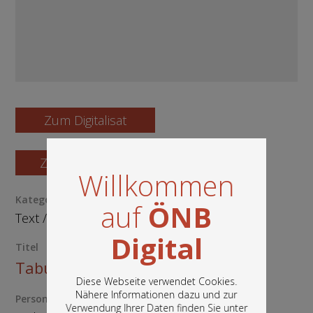
Zum Digitalisat
Zum Katalogisat
Willkommen
Kategorie / Medientyp
auf
ÖNB
Text
/
Manuskript
Digital
Titel
Tabula Peutingeriana
Diese Webseite verwendet Cookies.
Nähere Informationen dazu und zur
Person
Verwendung Ihrer Daten finden Sie unter